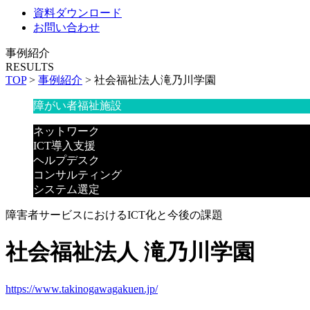
資料ダウンロード
お問い合わせ
事例紹介
RESULTS
TOP
>
事例紹介
>
社会福祉法人滝乃川学園
障がい者福祉施設
ネットワーク
ICT導入支援
ヘルプデスク
コンサルティング
システム選定
障害者サービスにおけるICT化と今後の課題
社会福祉法人 滝乃川学園
https://www.takinogawagakuen.jp/